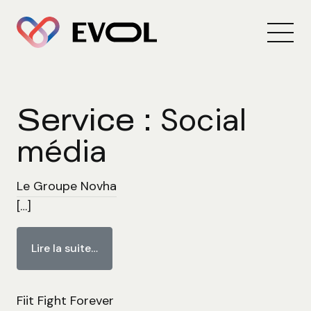
Social
Service :
média
L
e
G
r
o
u
p
e
N
o
v
h
a
[…]
Lire la suite…
F
i
i
t
F
i
g
h
t
F
o
r
e
v
e
r