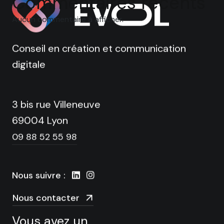
C
o
m
m
e
n
t
a
i
r
e
s
r
é
c
e
n
t
s
Aucun commentaire à afficher.
Conseil en création et communication
digitale
3 bis rue Villeneuve
69004 Lyon
09 88 52 55 98
Nous suivre :
Nous contacter
Vous avez un