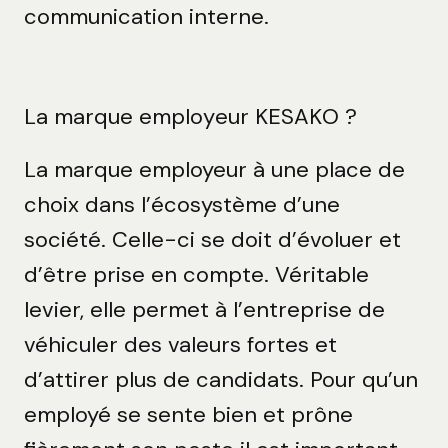
communication interne.
L
a
m
a
r
q
u
e
e
m
p
l
o
y
e
u
r
K
E
S
A
K
O
?
La marque employeur à une place de
choix dans l’écosystème d’une
société. Celle-ci se doit d’évoluer et
d’être prise en compte. Véritable
levier, elle permet à l’entreprise de
véhiculer des valeurs fortes et
d’attirer plus de candidats. Pour qu’un
employé se sente bien et prône