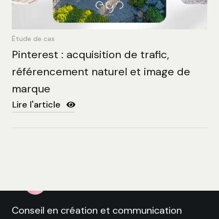
Étude de cas
Pinterest : acquisition de trafic,
référencement naturel et image de
marque
*We are EVOL
Lire l'article
Conseil en création et communication