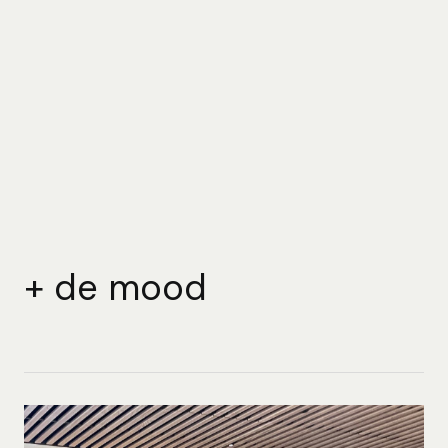
+
d
e
m
o
o
d