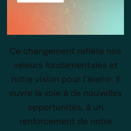
Ce changement reflète nos
valeurs fondamentales et
notre vision pour l’avenir. Il
ouvre la voie à de nouvelles
opportunités, à un
renforcement de notre