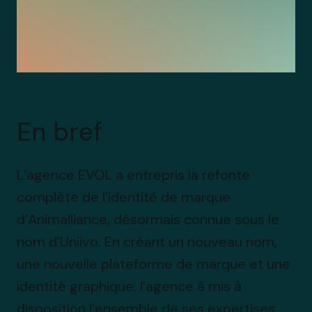
E
n
b
r
e
f
L’agence EVOL a entrepris la refonte
complète de l’identité de marque
d’Animalliance, désormais connue sous le
nom d’Uniivo. En créant un nouveau nom,
une nouvelle plateforme de marque et une
identité graphique, l’agence à mis à
disposition l’ensemble de ses expertises