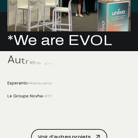
*We are EVOL
A
u
t
r
e
s
p
r
o
j
Esperanto
Restauration
Le Groupe Novha
BTP
Conseil en création et communication
digitale
Voir d’autres projets