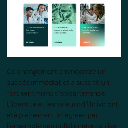
Ce changement a rencontré un
succès immédiat et a suscité un
fort sentiment d’appartenance.
L’identité et les valeurs d’Uniivo ont
été pleinement intégrées par
l’ensemble des collaborateurs, des