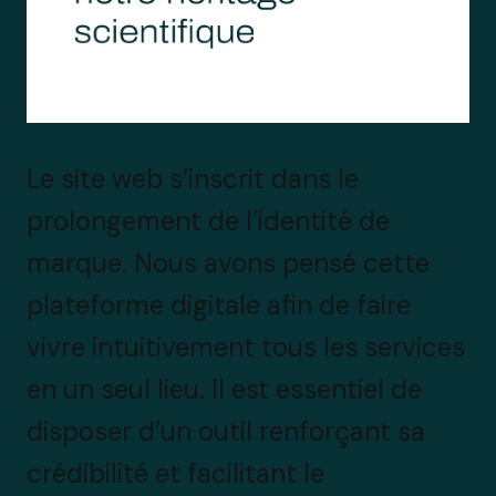
Le site web s’inscrit dans le
prolongement de l’identité de
marque. Nous avons pensé cette
plateforme digitale afin de faire
vivre intuitivement tous les services
en un seul lieu. Il est essentiel de
disposer d’un outil renforçant sa
crédibilité et facilitant le