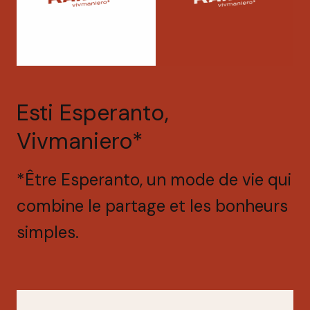
Esti Esperanto,
Vivmaniero*
*Être Esperanto, un mode de vie qui
combine le partage et les bonheurs
simples.